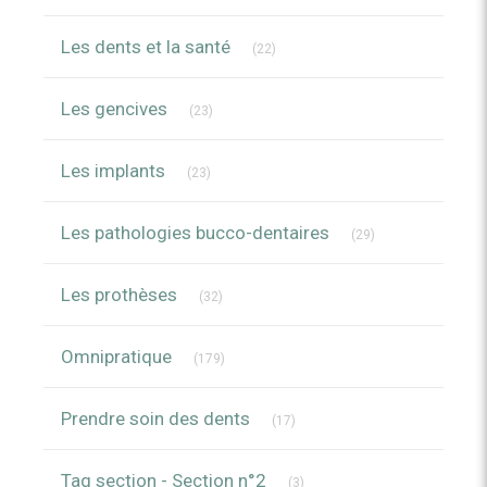
Articles Count
Les dents et la santé
(22)
Articles Count
Les gencives
(23)
Articles Count
Les implants
(23)
Articles Count
Les pathologies bucco-dentaires
(29)
Articles Count
Les prothèses
(32)
Articles Count
Omnipratique
(179)
Articles Count
Prendre soin des dents
(17)
Articles Count
Tag section - Section n°2
(3)