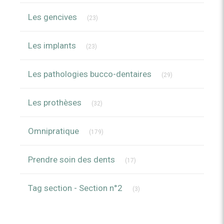
Articles Count
Les gencives
(23)
Articles Count
Les implants
(23)
Articles Count
Les pathologies bucco-dentaires
(29)
Articles Count
Les prothèses
(32)
Articles Count
Omnipratique
(179)
Articles Count
Prendre soin des dents
(17)
Articles Count
Tag section - Section n°2
(3)