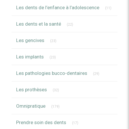
Articles C
Les dents de l’enfance à l’adolescence
(11)
Articles Count
Les dents et la santé
(22)
Articles Count
Les gencives
(23)
Articles Count
Les implants
(23)
Articles Count
Les pathologies bucco-dentaires
(29)
Articles Count
Les prothèses
(32)
Articles Count
Omnipratique
(179)
Articles Count
Prendre soin des dents
(17)