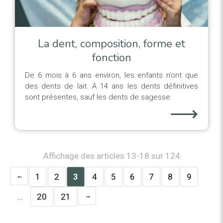
La dent, composition, forme et
fonction
De 6 mois à 6 ans environ, les enfants n’ont que
des dents de lait. A 14 ans les dents définitives
sont présentes, sauf les dents de sagesse.
⟶
Affichage des articles 13-18 sur 124
1
2
3
4
5
6
7
8
9
…
20
21