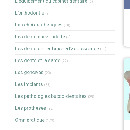
L'équipement du cabinet dentaire
(3)
Articles Count
L'orthodontie
(9)
Articles Count
Les choix esthétiques
(10)
Articles Count
Les dents chez l'adulte
(6)
Articles Count
Les dents de l’enfance à l’adolescence
(11)
Articles Count
Les dents et la santé
(22)
Articles Count
Les gencives
(23)
Articles Count
Les implants
(23)
Articles Count
Les pathologies bucco-dentaires
(29)
Articles Count
Les prothèses
(32)
Articles Count
Omnipratique
(179)