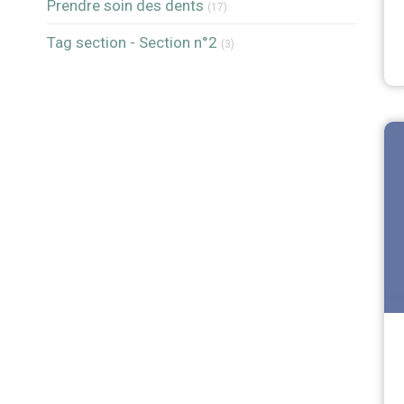
Articles Count
Prendre soin des dents
(17)
Articles Count
Tag section - Section n°2
(3)