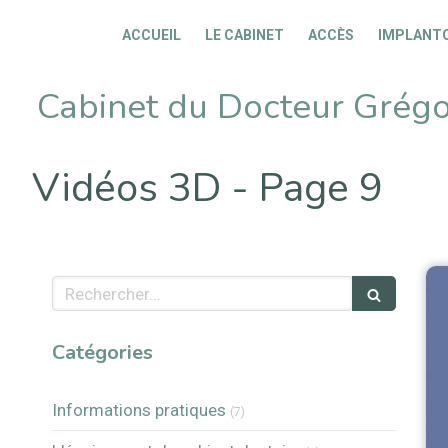
ACCUEIL
LE CABINET
ACCÈS
IMPLANT
Cabinet du Docteur Grég
Vidéos 3D - Page 9
Rechercher
Catégories
Articles Count
Informations pratiques
(7)
Articles Count