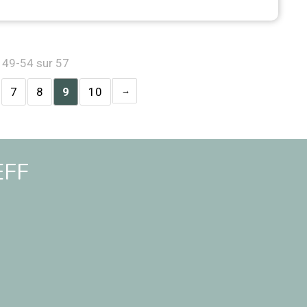
s 49-54 sur 57
7
8
9
10
EFF