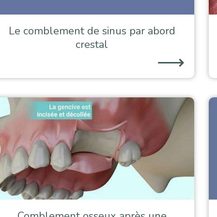
Le comblement de sinus par abord
crestal
⟶
Comblement osseux après une