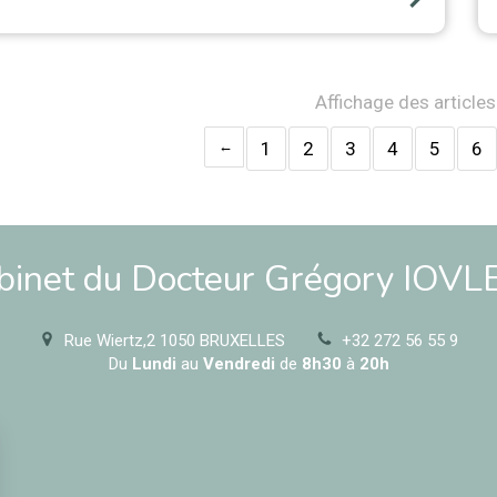
Affichage des article
1
2
3
4
5
6
binet du Docteur Grégory IOVL
Rue Wiertz,2
1050
BRUXELLES
+32 272 56 55 9
Du
Lundi
au
Vendredi
de
8h30
à
20h