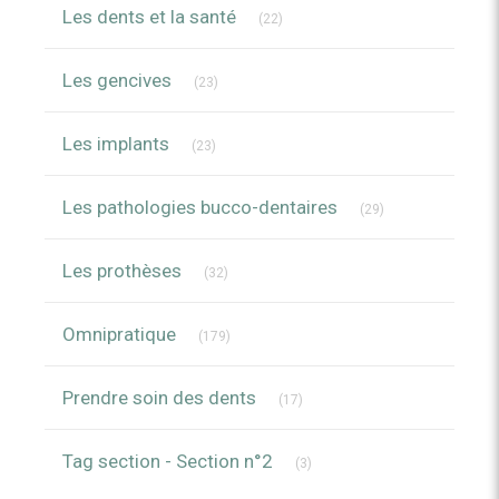
Articles Count
Les dents et la santé
(22)
Articles Count
Les gencives
(23)
Articles Count
Les implants
(23)
Articles Count
Les pathologies bucco-dentaires
(29)
Articles Count
Les prothèses
(32)
Articles Count
Omnipratique
(179)
Articles Count
Prendre soin des dents
(17)
Articles Count
Tag section - Section n°2
(3)