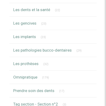
Articles Count
Les dents et la santé
(22)
Articles Count
Les gencives
(23)
Articles Count
Les implants
(23)
Articles Count
Les pathologies bucco-dentaires
(29)
Articles Count
Les prothèses
(32)
Articles Count
Omnipratique
(179)
Articles Count
Prendre soin des dents
(17)
Articles Count
Tag section - Section n°2
(3)