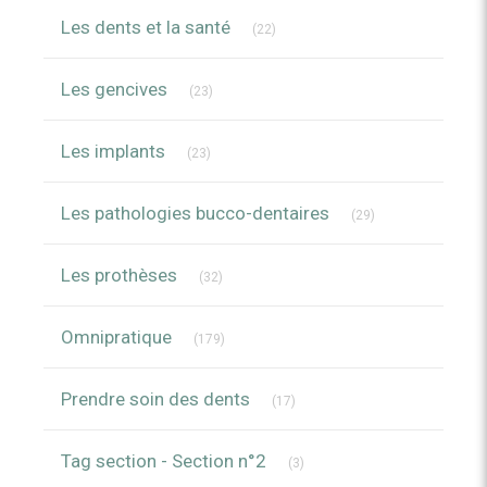
Articles Count
Les dents et la santé
(22)
Articles Count
Les gencives
(23)
Articles Count
Les implants
(23)
Articles Count
Les pathologies bucco-dentaires
(29)
Articles Count
Les prothèses
(32)
Articles Count
Omnipratique
(179)
Articles Count
Prendre soin des dents
(17)
Articles Count
Tag section - Section n°2
(3)