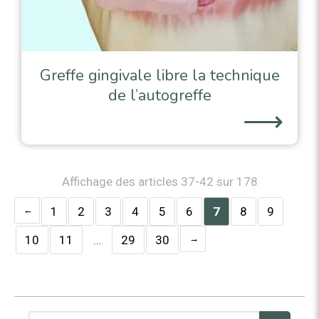
Greffe gingivale libre la technique
de l’autogreffe
⟶
Affichage des articles 37-42 sur 178
1
2
3
4
5
6
7
8
9
10
11
…
29
30