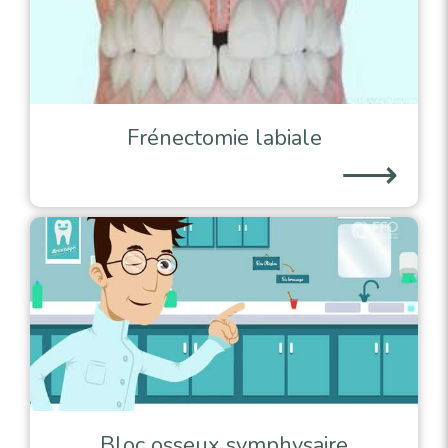
Frénectomie labiale
⟶
Bloc osseux symphysaire